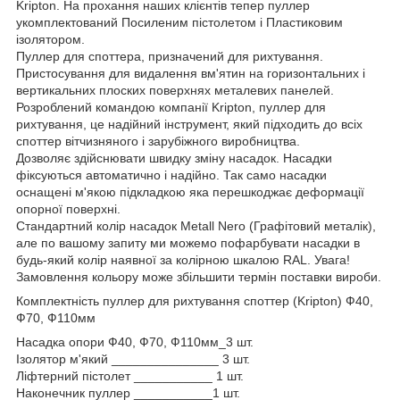
Kripton. На прохання наших клієнтів тепер пуллер
укомплектований Посиленим пістолетом і Пластиковим
ізолятором.
Пуллер для споттера, призначений для рихтування.
Пристосування для видалення вм'ятин на горизонтальних і
вертикальних плоских поверхнях металевих панелей.
Розроблений командою компанії Kripton, пуллер для
рихтування, це надійний інструмент, який підходить до всіх
споттер вітчизняного і зарубіжного виробництва.
Дозволяє здійснювати швидку зміну насадок. Насадки
фіксуються автоматично і надійно. Так само насадки
оснащені м'якою підкладкою яка перешкоджає деформації
опорної поверхні.
Стандартний колір насадок Metall Nero (Графітовий металік),
але по вашому запиту ми можемо пофарбувати насадки в
будь-який колір наявної за колірною шкалою RAL. Увага!
Замовлення кольору може збільшити термін поставки вироби.
Комплектність пуллер для рихтування споттер (Kripton) Ф40,
Ф70, Ф110мм
Насадка опори Ф40, Ф70, Ф110мм_3 шт.
Ізолятор м'який _______________ 3 шт.
Ліфтерний пістолет ___________ 1 шт.
Наконечник пуллер ___________1 шт.