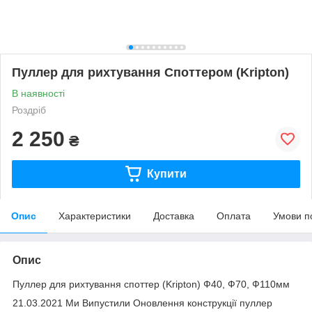
Пуллер для рихтування Споттером (Kripton)
В наявності
Роздріб
2 250
₴
Купити
Опис
Характеристики
Доставка
Оплата
Умови п
Опис
Пуллер для рихтування споттер (Kripton) Ф40, Ф70, Ф110мм
21.03.2021 Ми Випустили Оновлення конструкції пуллер