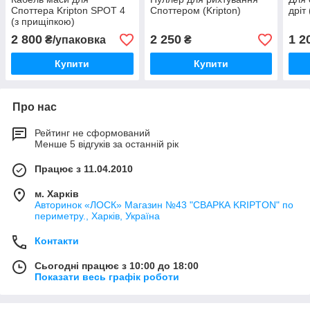
Споттера Kripton SPOT 4
Споттером (Kripton)
дріт 
(з прищіпкою)
2 800
2 250
1 2
₴/упаковка
₴
Купити
Купити
Про нас
Рейтинг не сформований
Менше 5 відгуків за останній рік
Працює з 11.04.2010
м. Харків
Авторинок «ЛОСК» Магазин №43 "СВАРКА KRIPTON" по
периметру., Харків, Україна
Контакти
Сьогодні працює з 10:00 до 18:00
Показати весь графік роботи