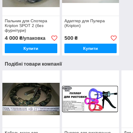
Пальник для Спотера
Адаптер для Пулера
Kripton SPOT 2 (без
(Kripton)
фурнітури)
4 000
500
₴/упаковка
₴
Купити
Купити
Подібні товари компанії
Кабель маси для
Пуллер для рихтування
Для 