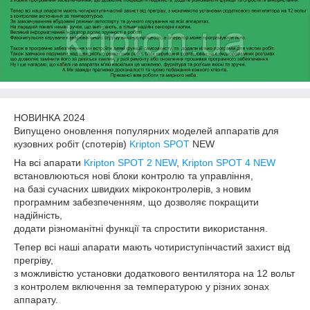
НОВИНКА 2024
Випущено оновлення популярних моделей аппаратів для
кузовних робіт (спотерів)
Kripton SPOT
NEW
На всі апарати
Kripton SPOT 2 NEW
,
Kripton SPOT 4 NEW
встановлюються нові блоки контролю та управління,
на базі сучасних швидких мікроконтролерів, з новим
програмним забезпеченням, що дозволяє покращити
надійність,
додати різноманітні функції та спростити використання.
Тепер всі наші апарати мають чотириступінчастий захист від
прегріву,
з можливістю установки додаткового вентилятора на 12 вольт
з контролем включення за температурою у різних зонах
аппарату.