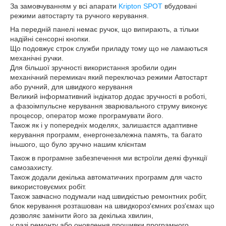
За замовчуванням у всі апарати
Kripton SPOT
вбудовані
режими автостарту та ручного керування.
На передній панелі немає ручок, що випирають, а тільки
надійні сенсорні кнопки.
Що подовжує строк служби приладу тому що не ламаються
механічні ручки.
Для більшої зручності використання зробили один
механічний перемикач який переключаэ режими Автостарт
або ручний, для швидкого керування
Великий інформативний індікатор додає зручності в роботі,
а фазоімпульсне керування зварювального струму виконує
процесор, оператор може програмувати його.
Також як і у попередніх моделях, залишаєтся адаптивне
керування программ, енергонезалежна память, та багато
іньшого, що було зручно нашим клієнтам
Також в програмне забезпечення ми встроїли деякі функції
самозахисту.
Також додали декілька автоматичних программ для часто
використовуємих робіт.
Також завчасно подумали над швидкістью ремонтних робіт,
блок керування розташован на швидкороз'ємних роз'ємах що
дозволяє замінити його за декілька хвилин,
у разі ремонту або оновлення прошивки програмного