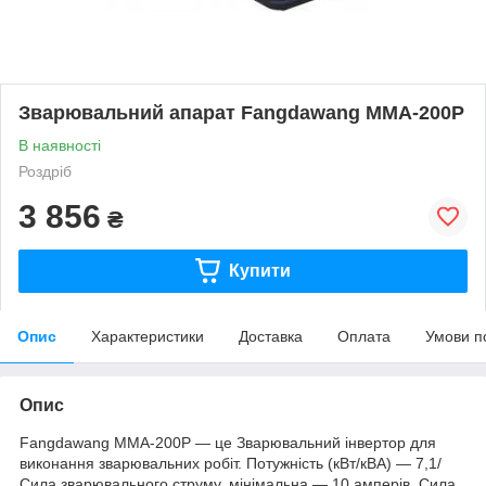
Зварювальний апарат Fangdawang MMA-200Р
В наявності
Роздріб
3 856
₴
Купити
Опис
Характеристики
Доставка
Оплата
Умови п
Опис
Fangdawang MMA-200Р — це Зварювальний інвертор для
виконання зварювальних робіт. Потужність (кВт/кВА) — 7,1/
Сила зварювального струму, мінімальна — 10 амперів. Сила