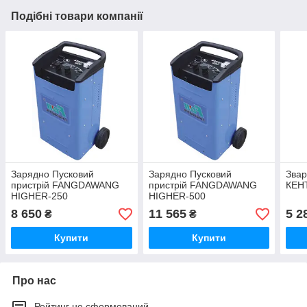
Подібні товари компанії
Зарядно Пусковий
Зарядно Пусковий
Звар
пристрій FANGDAWANG
пристрій FANGDAWANG
КЕН
HIGHER-250
HIGHER-500
8 650
11 565
5 2
₴
₴
Купити
Купити
Про нас
Рейтинг не сформований