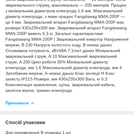
зварювального струму, максимальна — 200 амперів. Працює
з мінімальним діаметром електрода 1,6 мм. Максимальний
діаметр електрода, з яким працює Fangdawag MMA-200Р —
це 4 мм. Зварювальний апарат Fangdawang MMA-200Р має
розміри 430х235х300 мм. Зварювальний апарат Fangdawang
MMA-200Р важить 6,3 кг. Загальні характеристики
Fangdawang MMA-200Р | Зварювальний інвертор Напруження
мережі, В 230 Напруга холостого ходу, В немає даних
Споживана потужність, кВт/кВА 7,1/нет даних Мінімальний
зварювальний струм, А 10 Максимальний зварювальний
струм, А 200 Цикл роботи 35% Мінімальний діаметр
електрода, мм 1,6 Максимальний діаметр електрода, мм 4
Запобіжник мережі, А немає даних Клас ізоляції Н Клас
захисту IP21S Розміри, мм 430х235х300 Вага, кг 6,3
Комплектація заземлення, щітка, зварювальний кабель,
захисна маска, тримач електрода.
Приховати
Спосіб упаковки
Для перевезення В упаковці 1 шт.