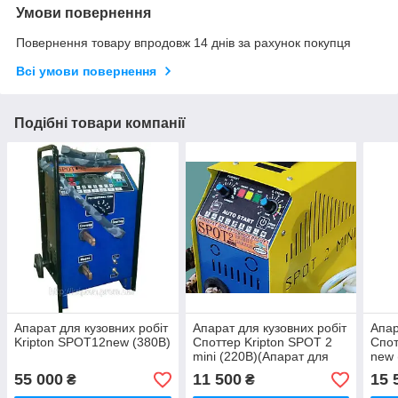
Умови повернення
Повернення товару впродовж 14 днів за рахунок покупця
Всі умови повернення
Подібні товари компанії
Апарат для кузовних робіт
Апарат для кузовних робіт
Апар
Kripton SPOT12new (380В)
Споттер Kripton SPOT 2
Спот
mini (220В)(Апарат для
new 
точкового рихтування)
точк
55 000
11 500
15 
₴
₴