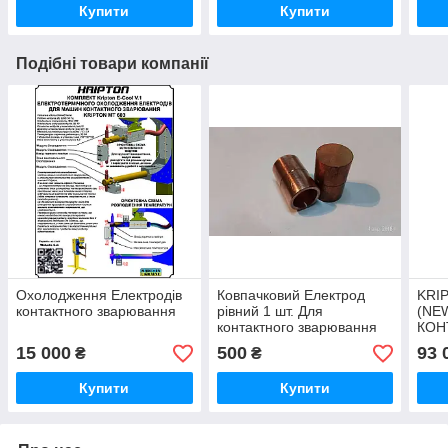
Купити
Купити
Подібні товари компанії
Охолодження Електродів
Ковпачковий Електрод
KRI
контактного зварювання
рівний 1 шт. Для
(NE
контактного зварювання
КОН
МТ-603
ЗВА
15 000
500
93 
₴
₴
Купити
Купити