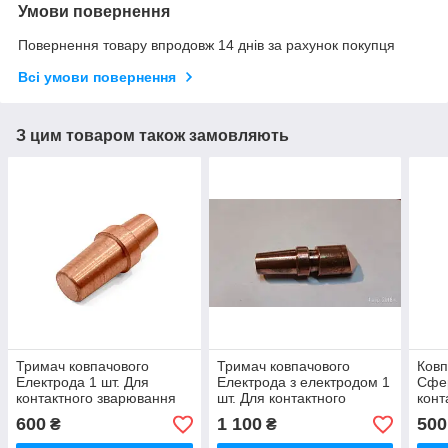
Умови повернення
Повернення товару впродовж 14 днів за рахунок покупця
Всі умови повернення
З цим товаром також замовляють
Тримач ковпачового
Тримач ковпачового
Ковп
Електрода 1 шт. Для
Електрода з електродом 1
Сфер
контактного зварювання
шт. Для контактного
конт
МТ-603
зварювання МТ-603
МТ-
600
1 100
500
₴
₴