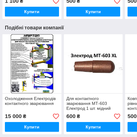
1 100
500
500
₴
₴
Купити
Купити
Подібні товари компанії
Охолодження Електродів
Для контактного
Ковп
контактного зварювання
зварювання МТ-603
рівн
Електрод 1 шт. мідний
конт
МТ-
15 000
600
500
₴
₴
Купити
Купити