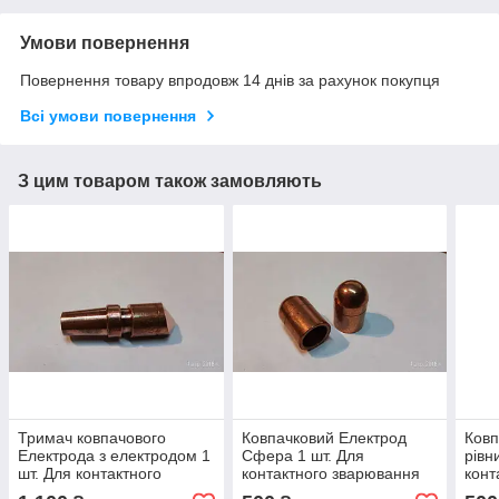
Умови повернення
Повернення товару впродовж 14 днів за рахунок покупця
Всі умови повернення
З цим товаром також замовляють
Тримач ковпачового
Ковпачковий Електрод
Ковп
Електрода з електродом 1
Сфера 1 шт. Для
рівн
шт. Для контактного
контактного зварювання
конт
зварювання МТ-603
МТ-603
МТ-