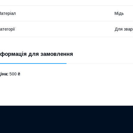
атеріал
Мідь
атегорії
Для звар
нформація для замовлення
іна:
500 ₴