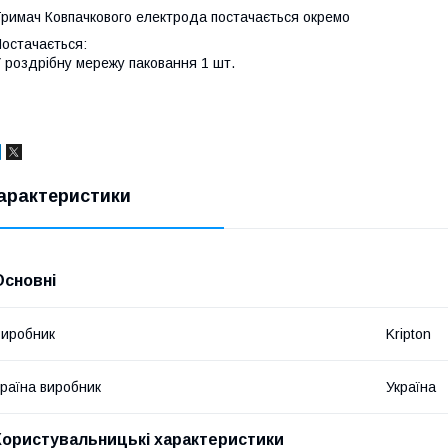
римач Ковпачкового електрода постачається окремо
остачається:
 роздрібну мережу паковання 1 шт.
арактеристики
Основні
иробник
Kripton
раїна виробник
Україна
Користувальницькі характеристики