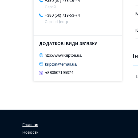
+380 (67) 788-16-44
Сергій._______________
М
+380 (50) 719-53-74
Сервіс Центр.
К
І
http://www.Kripton.ua
kripton@email.ua
+380507195374
Ц
Главная
Новости